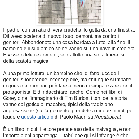
Il padre, con un atto di vera crudeltà, lo getta da una finestra.
Dillweed scatena di nuovo i suoi demoni, ma contro i
genitori. Abbandonata una casa bardata a lutto, alla fine, il
bambino e il suo amico se ne vanno su una nave in crociera.
E vissero felici e contenti, soprattutto una volta liberatisi
della scatola magica.
A una prima lettura, un bambino che, di fatto, uccide i
genitori suonerebbe inconcepibile, ma chiunque si imbatte
in questo album non può fare a meno di simpatizzare con il
protagonista. E di ridacchiare, anche. Come nei libri di
Gorey o nell'immaginario di Tim Burton, i toni della storia
vanno dal gotico al macabro, tipici della tradizione
anglosassone (sull'argomento, prendetevi cinque minuti per
leggere
questo articolo
di Paolo Mauri su
Repubblica
).
È un libro in cui il lettore prende atto della malvagità, e non
importa a chi appartenga. Il tabù che qui si infrange è che